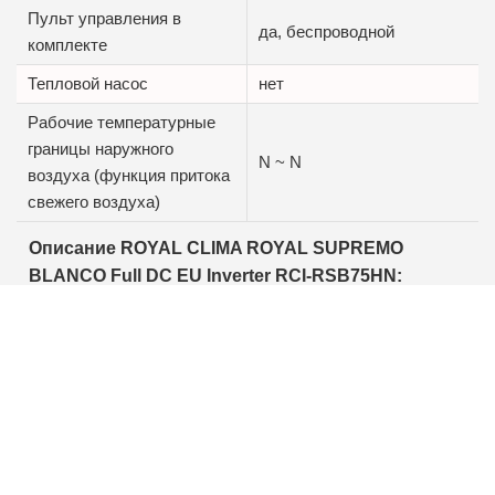
Пульт управления в
да, беспроводной
комплекте
Тепловой насос
нет
Рабочие температурные
границы наружного
N ~ N
воздуха (функция притока
свежего воздуха)
Описание ROYAL CLIMA ROYAL SUPREMO
BLANCO Full DC EU Inverter RCI-RSB75HN:
Серия ROYAL SUPREMO BLANCO Full DC EU
Inverter,
Сезонная энергоэффективность класса А++/A+,
7 скоростей вентилятора внутреннего блока,
3D FULL – любое направление потока воздуха,
Двойные горизонтальные жалюзи,
Функция мягкого обдува,