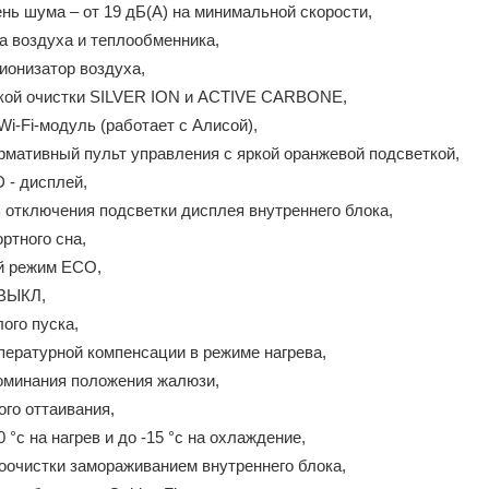
нь шума – от 19 дБ(А) на минимальной скорости,
а воздуха и теплообменника,
ионизатор воздуха,
кой очистки SILVER ION и ACTIVE CARBONE,
i-Fi-модуль (работает с Алисой),
мативный пульт управления с яркой оранжевой подсветкой,
 - дисплей,
 отключения подсветки дисплея внутреннего блока,
ртного сна,
й режим ECO,
/ВЫКЛ,
ого пуска,
пературной компенсации в режиме нагрева,
оминания положения жалюзи,
го оттаивания,
 °c на нагрев и до -15 °c на охлаждение,
оочистки замораживанием внутреннего блока,