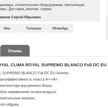
ционеры, отопительное оборудование, вентиляция,
ры. Доставка, монтаж, сервис.
винов Сергей Юрьевич
.
Max
Телеграм
WhatsApp
Отзывы
YAL CLIMA ROYAL SUPREMO BLANCO Full DC EU I
 SUPREMO BLANCO Full DC EU Inverter,
ергоэффективность класса А++/A+,
вентилятора внутреннего блока,
бое направление потока воздуха,
изонтальные жалюзи,
ого обдува,