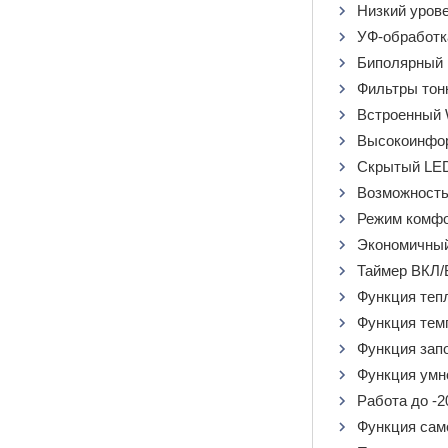
Низкий урове
УФ-обработк
Биполярный 
Фильтры тон
Встроенный W
Высокоинфор
Скрытый LED
Возможность
Режим комфо
Экономичны
Таймер ВКЛ
Функция тепл
Функция тем
Функция зап
Функция умно
Работа до -20
Функция сам