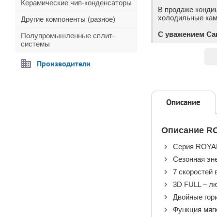
Керамические чип-конденсаторы
В продаже конди
холодильные каме
Другие компоненты (разное)
С уважением Са
Полупромышленные сплит-
системы
Производители
Описание
Описание RO
Серия ROYAL
Сезонная эн
7 скоростей 
3D FULL – лю
Двойные гор
Функция мягк