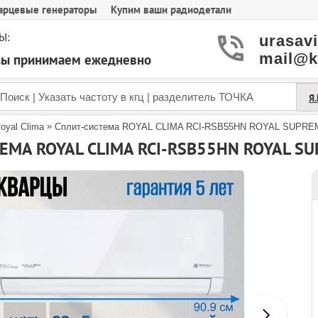
арцевые генераторы
Купим ваши радиодетали
Ы:
urasav
mail@k
азы принимаем ежедневно
Я
»
oyal Clima
Сплит-система ROYAL CLIMA RCI-RSB55HN ROYAL SUPREMO
ЕМА ROYAL CLIMA RCI-RSB55HN ROYAL SU