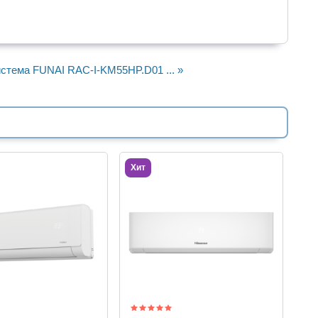
стема FUNAI RAC-I-KM55HP.D01 ... »
Хит