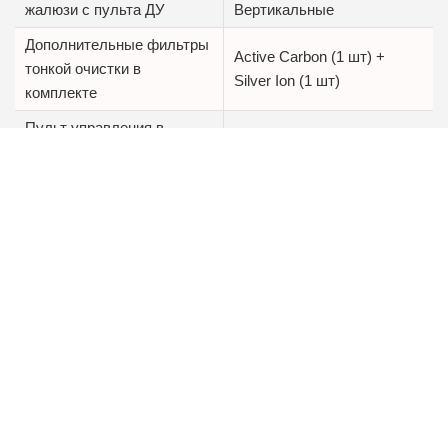
жалюзи с пульта ДУ
Вертикальные
Дополнительные фильтры
Active Carbon (1 шт) +
тонкой очистки в
Silver Ion (1 шт)
комплекте
Пульт управления в
да, беспроводной
комплекте
Тепловой насос
нет
4640288903721,
barcode
4640288903738
Описание ROYAL CLIMA PERFETTO DC EU
Inverter RCI-PFD24HN:
Технология DC EU Inverter,
Сезонная энергоэффективность класса А++,
Стабильная работа на обогрев до -20 °С,
Встроенный Wi-Fi модуль,