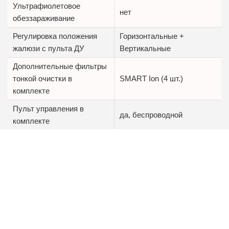
Ультрафиолетовое
нет
обеззараживание
Регулировка положения
Горизонтальные +
жалюзи с пульта ДУ
Вертикальные
Дополнительные фильтры
тонкой очистки в
SMART Ion (4 шт.)
комплекте
Пульт управления в
да, беспроводной
комплекте
Тепловой насос
нет
Описание FUNAI KAGAMI Inverter RAC-I-
KM55HP.D01:
Класс энергоэффективности EU ERP A++,
Низкий уровень шума от 22 дБ,
Цветовая стилизация блока (серебро),