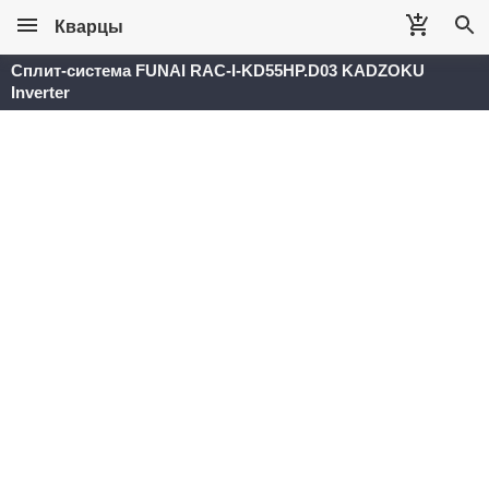
Кварцы
Сплит-система FUNAI RAC-I-KD55HP.D03 KADZOKU
Inverter