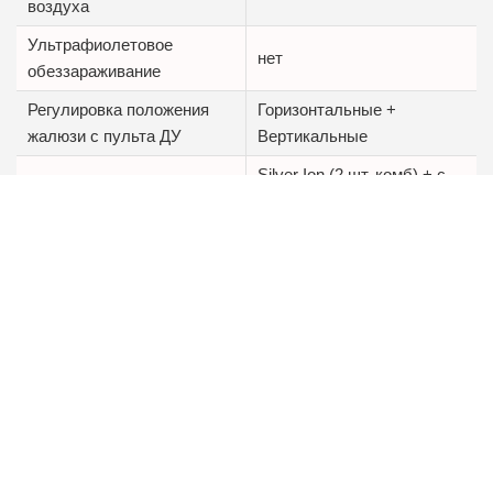
воздуха
Ультрафиолетовое
нет
обеззараживание
Регулировка положения
Горизонтальные +
жалюзи с пульта ДУ
Вертикальные
Silver Ion (2 шт, комб) + с
Дополнительные фильтры
витамином C (2 шт, комб) +
тонкой очистки в
Катехиновый (2 шт, комб) +
комплекте
HEPA (2 шт, комб)
Пульт управления в
да, беспроводной
комплекте
Тепловой насос
да
Дополнительный фильтр
тонкой очистки С
да
витамином C
Энергоэффективность А+++ класса;