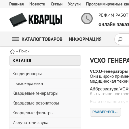
Главная
Новости
Статьи
Услуги
Программируемые кв
РЕЖИМ РАБОТ
онлайн зак
КАТАЛОГ ТОВАРОВ
ИНФОРМАЦИЯ
» Поиск
VCXO ГЕНЕР
КАТАЛОГ
VCXO-генераторы
Кондиционеры
Они широко примен
медицинская техник
Пьезокерамика
Аббревиатура VCXO
Кварцевые генераторы
быть точно настро
Если не нашли нужн
Кварцевые резонаторы
РАЗВЕРНУТЬ...
Кварцевые фильтры
Излучатели звука