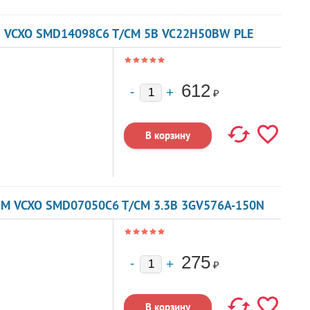
8 VCXO SMD14098C6 T/CM 5В VC22H50BW PLE
612
₽
8М VCXO SMD07050C6 T/CM 3.3В 3GV576A-150N
275
₽