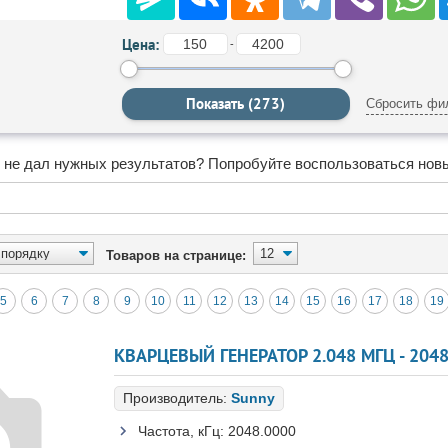
Цена:
-
Сбросить фи
 не дал нужных результатов? Попробуйте воспользоваться нов
Товаров на странице:
5
6
7
8
9
10
11
12
13
14
15
16
17
18
19
КВАРЦЕВЫЙ ГЕНЕРАТОР 2.048 МГЦ - 204
Производитель:
Sunny
Частота, кГц:
2048.0000