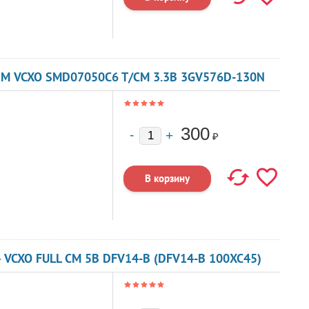
8М VCXO SMD07050C6 T/CM 3.3В 3GV576D-130N
300
₽
 VCXO FULL CM 5В DFV14-B (DFV14-B 100XC45)