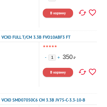
 VCXO FULL T/CM 3.3В FVO10ABF3 FT
350
₽
 VCXO SMD07050C6 CM 3.3В JV75-C-3.3-10-B