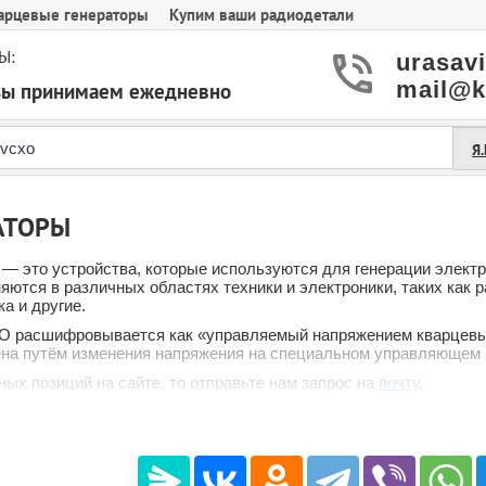
арцевые генераторы
Купим ваши радиодетали
Ы:
urasav
mail@k
азы принимаем ежедневно
Я
АТОРЫ
— это устройства, которые используются для генерации элект
яются в различных областях техники и электроники, таких как 
а и другие.
 расшифровывается как «управляемый напряжением кварцевый г
ена путём изменения напряжения на специальном управляющем 
ых позиций на сайте, то отправьте нам запрос на
почту
.