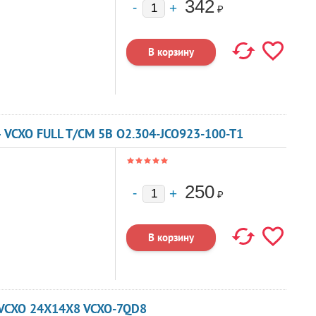
342
₽
 VCXO FULL T/CM 5В O2.304-JCO923-100-T1
250
₽
 VCXO 24X14X8 VCXO-7QD8