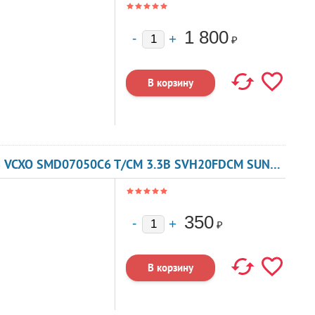
1 800
₽
КВАРЦЕВЫЙ ГЕНЕРАТОР 2.048 МГЦ - 2048 VCXO SMD07050C6 T/CM 3.3В SVH20FDCM SUNNY
350
₽