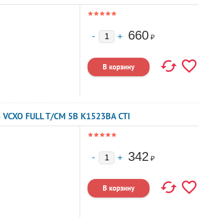
660
₽
 VCXO FULL T/CM 5В K1523BA CTI
342
₽