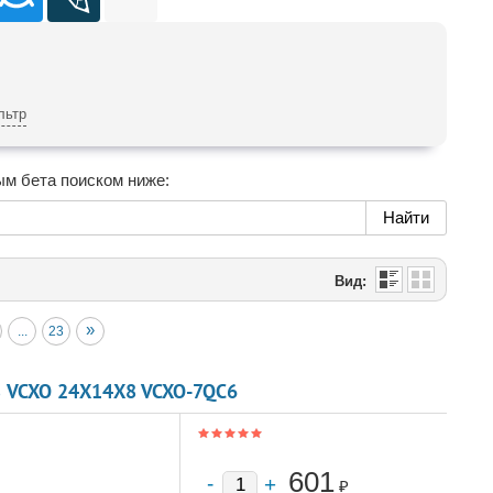
льтр
ым бета поиском ниже:
Вид:
»
...
23
8 VCXO 24X14X8 VCXO-7QC6
601
₽