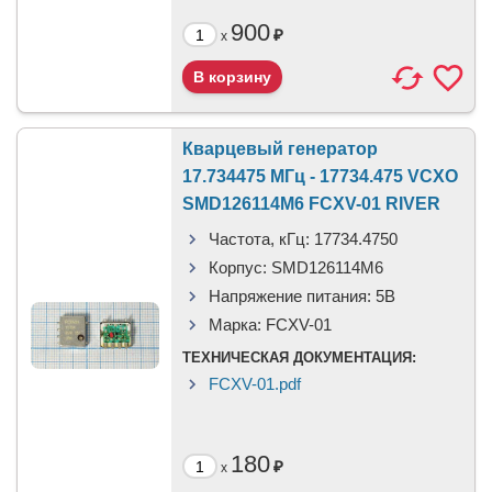
900
₽
x
Кварцевый генератор
17.734475 МГц - 17734.475 VCXO
SMD126114M6 FCXV-01 RIVER
Частота, кГц:
17734.4750
Корпус:
SMD126114M6
Напряжение питания:
5В
Марка:
FCXV-01
ТЕХНИЧЕСКАЯ ДОКУМЕНТАЦИЯ:
FCXV-01.pdf
180
₽
x