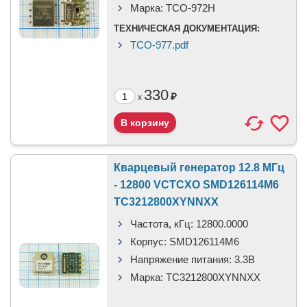
Марка:
TCO-972H
ТЕХНИЧЕСКАЯ ДОКУМЕНТАЦИЯ:
TCO-977.pdf
330
₽
x
Кварцевый генератор 12.8 МГц
- 12800 VCTCXO SMD126114M6
TC3212800XYNNXX
Частота, кГц:
12800.0000
Корпус:
SMD126114M6
Напряжение питания:
3.3В
Марка:
TC3212800XYNNXX