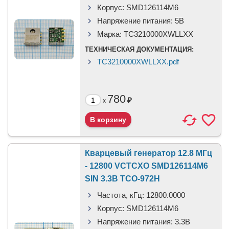
Корпус:
SMD126114M6
Напряжение питания:
5В
Марка:
TC3210000XWLLXX
ТЕХНИЧЕСКАЯ ДОКУМЕНТАЦИЯ:
TC3210000XWLLXX.pdf
780
₽
x
Кварцевый генератор 12.8 МГц
- 12800 VCTCXO SMD126114M6
SIN 3.3В TCO-972H
Частота, кГц:
12800.0000
Корпус:
SMD126114M6
Напряжение питания:
3.3В