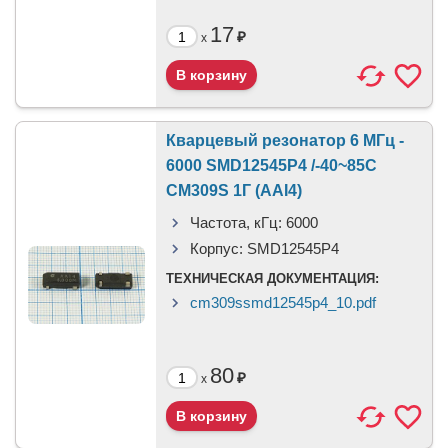
17
₽
x
Кварцевый резонатор 6 МГц -
6000 SMD12545P4 /-40~85C
CM309S 1Г (AAI4)
Частота, кГц:
6000
Корпус:
SMD12545P4
ТЕХНИЧЕСКАЯ ДОКУМЕНТАЦИЯ:
cm309ssmd12545p4_10.pdf
80
₽
x