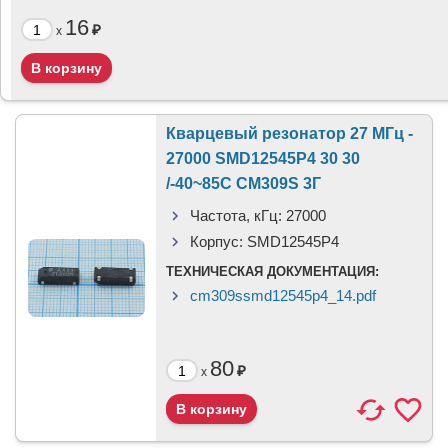
16
₽
x
Кварцевый резонатор 27 МГц -
27000 SMD12545P4 30 30
/-40~85C CM309S 3Г
Частота, кГц:
27000
Корпус:
SMD12545P4
ТЕХНИЧЕСКАЯ ДОКУМЕНТАЦИЯ:
cm309ssmd12545p4_14.pdf
80
₽
x