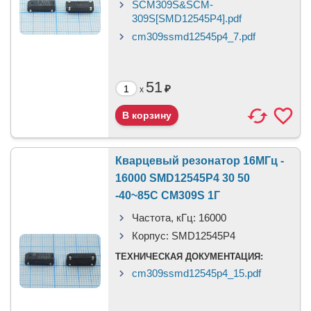
SCM309S&SCM-
309S[SMD12545P4].pdf
cm309ssmd12545p4_7.pdf
51
₽
x
Кварцевый резонатор 16МГц -
16000 SMD12545P4 30 50
-40~85C CM309S 1Г
Частота, кГц:
16000
Корпус:
SMD12545P4
ТЕХНИЧЕСКАЯ ДОКУМЕНТАЦИЯ:
cm309ssmd12545p4_15.pdf