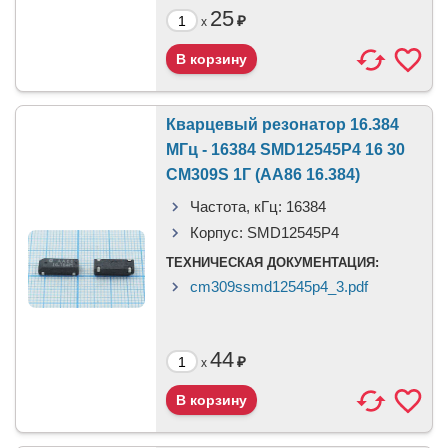
25
₽
x
Кварцевый резонатор 16.384
МГц - 16384 SMD12545P4 16 30
CM309S 1Г (AA86 16.384)
Частота, кГц:
16384
Корпус:
SMD12545P4
ТЕХНИЧЕСКАЯ ДОКУМЕНТАЦИЯ:
cm309ssmd12545p4_3.pdf
44
₽
x