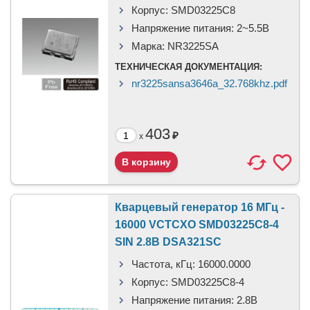
Корпус:
SMD03225C8
Напряжение питания:
2~5.5В
Марка:
NR3225SA
ТЕХНИЧЕСКАЯ ДОКУМЕНТАЦИЯ:
nr3225sansa3646a_32.768khz.pdf
403
₽
x
Кварцевый генератор 16 МГц -
16000 VCTCXO SMD03225C8-4
SIN 2.8В DSA321SC
Частота, кГц:
16000.0000
Корпус:
SMD03225C8-4
Напряжение питания:
2.8В