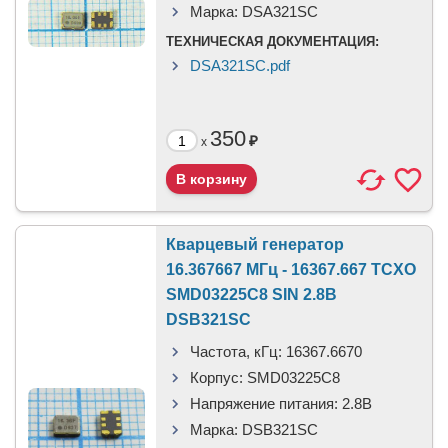
Марка:
DSA321SC
ТЕХНИЧЕСКАЯ ДОКУМЕНТАЦИЯ:
DSA321SC.pdf
350
₽
x
Кварцевый генератор
16.367667 МГц - 16367.667 TCXO
SMD03225C8 SIN 2.8В
DSB321SC
Частота, кГц:
16367.6670
Корпус:
SMD03225C8
Напряжение питания:
2.8В
Марка:
DSB321SC