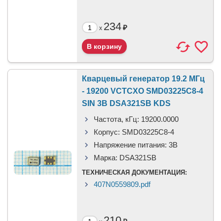
234
₽
x
Кварцевый генератор 19.2 МГц
- 19200 VCTCXO SMD03225C8-4
SIN 3В DSA321SB KDS
Частота, кГц:
19200.0000
Корпус:
SMD03225C8-4
Напряжение питания:
3В
Марка:
DSA321SB
ТЕХНИЧЕСКАЯ ДОКУМЕНТАЦИЯ:
407N0559809.pdf
210