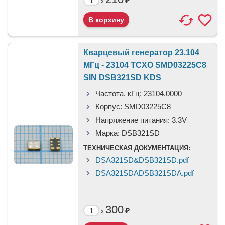
₽
x
Кварцевый генератор 23.104
МГц - 23104 TCXO SMD03225C8
SIN DSB321SD KDS
Частота, кГц:
23104.0000
Корпус:
SMD03225C8
Напряжение питания:
3.3V
Марка:
DSB321SD
ТЕХНИЧЕСКАЯ ДОКУМЕНТАЦИЯ:
DSA321SD&DSB321SD.pdf
DSA321SDADSB321SDA.pdf
300
₽
x