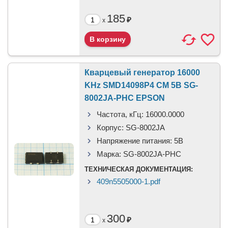
185
₽
x
Кварцевый генератор 16000
KHz SMD14098P4 CM 5В SG-
8002JA-PHC EPSON
Частота, кГц:
16000.0000
Корпус:
SG-8002JA
Напряжение питания:
5В
Марка:
SG-8002JA-PHC
ТЕХНИЧЕСКАЯ ДОКУМЕНТАЦИЯ:
409n5505000-1.pdf
300
₽
x