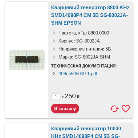
Кварцевый генератор 8800 KHz
SMD14098P4 CM 5В SG-8002JA-
SHM EPSON
Частота, кГц:
8800.0000
Корпус:
SG-8002JA
Напряжение питания:
5В
Марка:
SG-8002JA-SHM
ТЕХНИЧЕСКАЯ ДОКУМЕНТАЦИЯ:
409n5505000-1.pdf
250
₽
x
Кварцевый генератор 10000
KHz SMD14098P4 CM 5В SG-