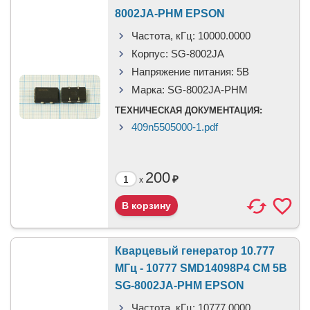
8002JA-PHM EPSON
Частота, кГц:
10000.0000
Корпус:
SG-8002JA
Напряжение питания:
5В
Марка:
SG-8002JA-PHM
ТЕХНИЧЕСКАЯ ДОКУМЕНТАЦИЯ:
409n5505000-1.pdf
200
₽
x
Кварцевый генератор 10.777
МГц - 10777 SMD14098P4 CM 5В
SG-8002JA-PHM EPSON
Частота, кГц:
10777.0000