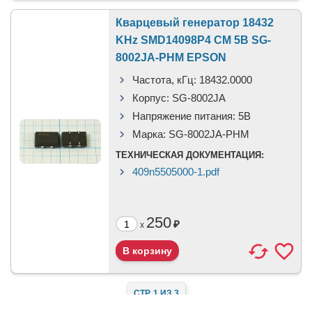
Кварцевый генератор 18432
KHz SMD14098P4 CM 5В SG-
8002JA-PHM EPSON
Частота, кГц:
18432.0000
Корпус:
SG-8002JA
Напряжение питания:
5B
Марка:
SG-8002JA-PHM
ТЕХНИЧЕСКАЯ ДОКУМЕНТАЦИЯ:
409n5505000-1.pdf
250
₽
x
СТР. 1 ИЗ 3