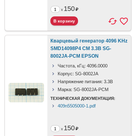
150
₽
x
Кварцевый генератор 4096 KHz
SMD14098P4 CM 3.3В SG-
8002JA-PCM EPSON
Частота, кГц:
4096.0000
Корпус:
SG-8002JA
Напряжение питания:
3.3В
Марка:
SG-8002JA-PCM
ТЕХНИЧЕСКАЯ ДОКУМЕНТАЦИЯ:
409n5505000-1.pdf
150
₽
x