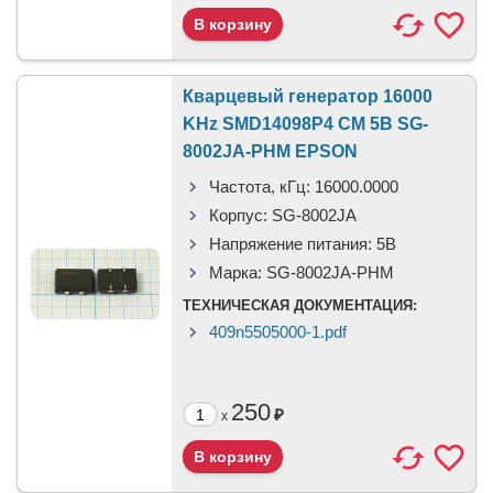
Кварцевый генератор 16000
KHz SMD14098P4 CM 5В SG-
8002JA-PHM EPSON
Частота, кГц:
16000.0000
Корпус:
SG-8002JA
Напряжение питания:
5В
Марка:
SG-8002JA-PHM
ТЕХНИЧЕСКАЯ ДОКУМЕНТАЦИЯ:
409n5505000-1.pdf
250
₽
x