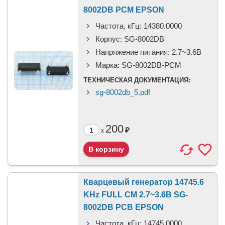
8002DB PCM EPSON
Частота, кГц:
14380.0000
Корпус:
SG-8002DB
Напряжение питания:
2.7~3.6В
Марка:
SG-8002DB-PCM
ТЕХНИЧЕСКАЯ ДОКУМЕНТАЦИЯ:
sg-8002db_5.pdf
200
₽
x
Кварцевый генератор 14745.6
KHz FULL CM 2.7~3.6В SG-
8002DB PCB EPSON
Частота, кГц:
14745.0000