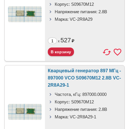
Корпус:
S09670M12
Напряжение питания:
2.8В
Марка:
VC-2R8A29
527
₽
x
Кварцевый генератор 897 МГц -
897000 VCO S09670M12 2.8В VC-
2R8A29-1
Частота, кГц:
897000.0000
Корпус:
S09670M12
Напряжение питания:
2.8В
Марка:
VC-2R8A29-1