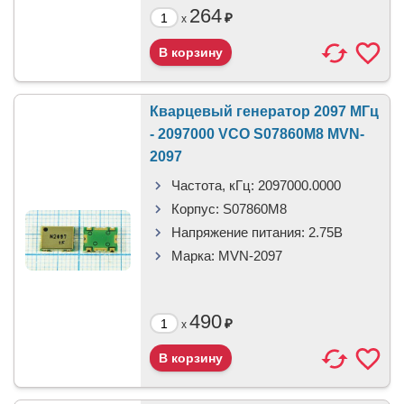
264
₽
x
Кварцевый генератор 2097 МГц
- 2097000 VCO S07860M8 MVN-
2097
Частота, кГц:
2097000.0000
Корпус:
S07860M8
Напряжение питания:
2.75В
Марка:
MVN-2097
490
₽
x