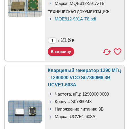
Марка:
MQE912-991A-T8
ТЕХНИЧЕСКАЯ ДОКУМЕНТАЦИЯ:
MQE912-991A-T8.pdf
216
₽
x
Кварцевый генератор 1290 МГц
- 1290000 VCO S07860M8 3В
UCVE1-608A
Частота, кГц:
1290000.0000
Корпус:
S07860M8
Напряжение питания:
3В
Марка:
UCVE1-608A