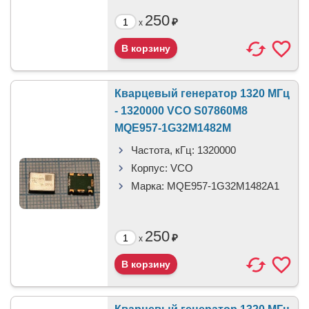
250
₽
x
Кварцевый генератор 1320 МГц
- 1320000 VCO S07860M8
MQE957-1G32M1482M
Частота, кГц:
1320000
Корпус:
VCO
Марка:
MQE957-1G32M1482A1
250
₽
x