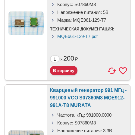
Корпус:
S07860M8
Напряжение питания:
5В
Марка:
MQE961-129-T7
ТЕХНИЧЕСКАЯ ДОКУМЕНТАЦИЯ:
MQE961-129-T7.pdf
200
₽
x
Кварцевый генератор 991 МГц -
991000 VCO S07860M8 MQE912-
991A-T8 MURATA
Частота, кГц:
991000.0000
Корпус:
S07860M8
Напряжение питания:
3.3В