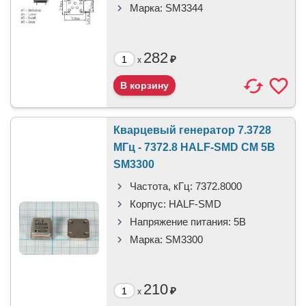
Марка:
SM3344
282
₽
x
Кварцевый генератор 7.3728
МГц - 7372.8 HALF-SMD CM 5В
SM3300
Частота, кГц:
7372.8000
Корпус:
HALF-SMD
Напряжение питания:
5В
Марка:
SM3300
210
₽
x