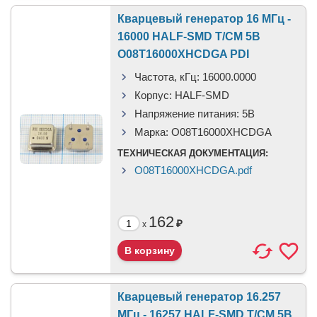
Кварцевый генератор 16 МГц -
16000 HALF-SMD T/CM 5В
O08T16000XHCDGA PDI
Частота, кГц:
16000.0000
Корпус:
HALF-SMD
Напряжение питания:
5В
Марка:
O08T16000XHCDGA
ТЕХНИЧЕСКАЯ ДОКУМЕНТАЦИЯ:
O08T16000XHCDGA.pdf
162
₽
x
Кварцевый генератор 16.257
МГц - 16257 HALF-SMD T/CM 5В