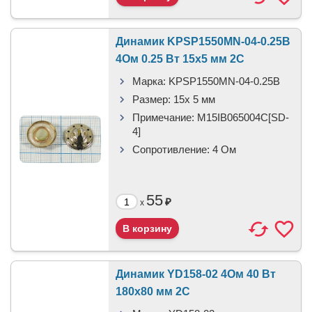
Динамик KPSP1550MN-04-0.25B
4Ом 0.25 Вт 15x5 мм 2C
Марка:
KPSP1550MN-04-0.25B
Размер:
15x 5 мм
Примечание:
M15IB065004C[SD-
4]
Сопротивление:
4 Ом
55
₽
x
Динамик YD158-02 4Ом 40 Вт
180x80 мм 2C