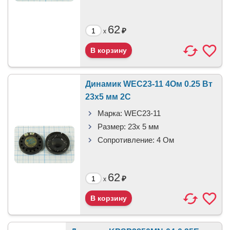
62
₽
x
Динамик WEC23-11 4Ом 0.25 Вт
23x5 мм 2C
Марка:
WEC23-11
Размер:
23x 5 мм
Сопротивление:
4 Ом
62
₽
x