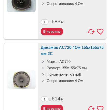
Сопротивление:
4 Ом
683
₽
x
Динамик AC720 4Ом 155x155x75
мм 2C
Марка:
AC720
Размер:
155x155x75 мм
Примечание:
н/экр/[]
Сопротивление:
4 Ом
614
₽
x