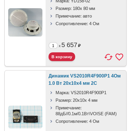
Марка:
YD158-02
Размер:
180x 80 мм
Примечание:
авто
Сопротивление:
4 Ом
5 657
₽
x
Динамик VS2010R4F900P1 4Ом
1.0 Вт 20x10x4 мм 2C
Марка:
VS2010R4F900P1
Размер:
20x10x 4 мм
Примечание:
88дБ//0.1м/0.1Вт\VOISE (FAM)
Сопротивление:
4 Ом