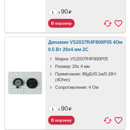
90
₽
x
Динамик VS2037R4F800P05 4Ом
0.5 Вт 20x4 мм 2C
Марка:
VS2037R4F800P05
Размер:
20x 4 мм
Примечание:
88дБ//0.1м/0.1Вт\
(4Ohm)
Сопротивление:
4 Ом
90
₽
x