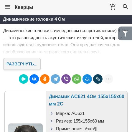
Кварцы
Динамические головки 4 Ом
Динамические головки с импедансом (сопротивлением) 4 Ом
— это разновидность акустических излучателей, которые
используются в аудиосистемах. Они предназначены для
преобразования электрического сигнала в звук.
РАЗВЕРНУТЬ...
Динамик AC621 4Ом 155x155x60
мм 2C
Марка:
AC621
Размер:
155x155x60 мм
Примечание:
н/экр/[]