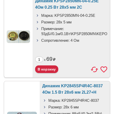
Динамик KPSP2850MN-04-0.25E
4Ом 0.25 Вт 28x5 мм 2C
Марка:
KPSP2850MN-04-0.25E
Размер:
28x 5 мм
Примечание:
93дБ//0.1м/0.1Вт\KPSP2850MN\KEPO
Сопротивление:
4 Ом
69
₽
x
Динамик KP2845SP4R4C-8037
4Ом 1.5 Вт 28x6 мм 2L27+H
Марка:
KP2845SP4R4C-8037
Размер:
28x 6 мм
Примечание:
88дБ//0.3м/1.5Вт\