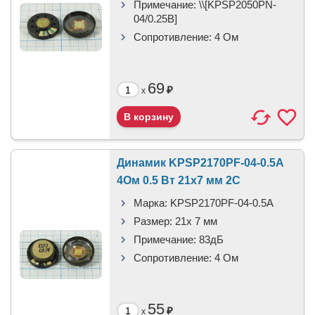
Примечание:
\\[KPSP2050PN-
04/0.25B]
Сопротивление:
4 Ом
69
₽
x
Динамик KPSP2170PF-04-0.5A
4Ом 0.5 Вт 21x7 мм 2C
Марка:
KPSP2170PF-04-0.5A
Размер:
21x 7 мм
Примечание:
83дБ
Сопротивление:
4 Ом
55
₽
x