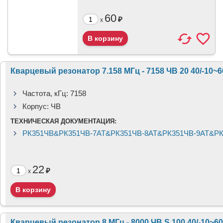
60
₽
x
Кварцевый резонатор 7.158 МГц - 7158 ЧВ 20 40/-10~
Частота, кГц:
7158
Корпус:
ЧВ
ТЕХНИЧЕСКАЯ ДОКУМЕНТАЦИЯ:
РК351ЧВ&РК351ЧВ-7АТ&РК351ЧВ-8АТ&РК351ЧВ-9АТ&РК3
22
₽
x
Кварцевый резонатор 8 МГц - 8000 ЧВ S 100 40/-10~6