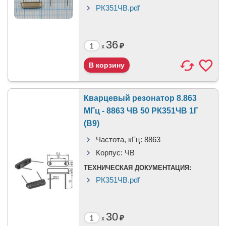
РК351ЧВ.pdf
36
₽
x
Кварцевый резонатор 8.863
МГц - 8863 ЧВ 50 РК351ЧВ 1Г
(В9)
Частота, кГц:
8863
Корпус:
ЧВ
ТЕХНИЧЕСКАЯ ДОКУМЕНТАЦИЯ:
РК351ЧВ.pdf
30
₽
x