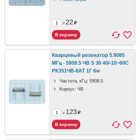
22
₽
x
Кварцевый резонатор 5.9085
МГц - 5908.5 ЧВ S 30 40/-10~60C
РК351ЧВ-8АТ 1Г бм
Частота, кГц:
5908.5
Корпус:
ЧВ
123
₽
x