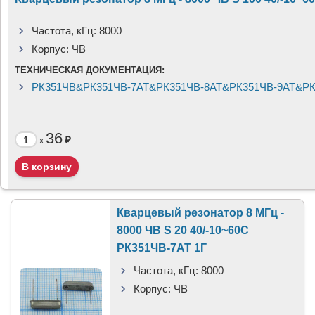
Частота, кГц:
8000
Корпус:
ЧВ
ТЕХНИЧЕСКАЯ ДОКУМЕНТАЦИЯ:
РК351ЧВ&РК351ЧВ-7АТ&РК351ЧВ-8АТ&РК351ЧВ-9АТ&РК3
36
₽
x
Кварцевый резонатор 8 МГц -
8000 ЧВ S 20 40/-10~60C
РК351ЧВ-7АТ 1Г
Частота, кГц:
8000
Корпус:
ЧВ