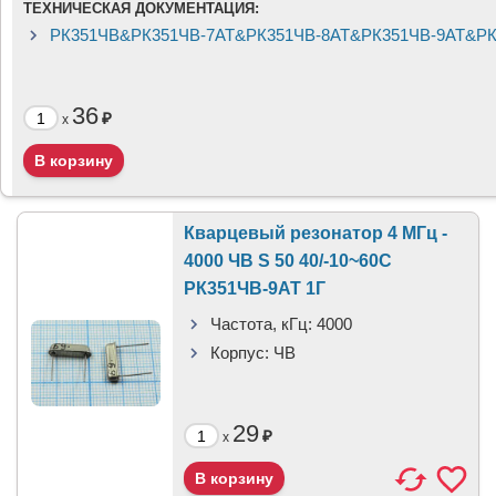
ТЕХНИЧЕСКАЯ ДОКУМЕНТАЦИЯ:
РК351ЧВ&РК351ЧВ-7АТ&РК351ЧВ-8АТ&РК351ЧВ-9АТ&РК3
36
₽
x
Кварцевый резонатор 4 МГц -
4000 ЧВ S 50 40/-10~60C
РК351ЧВ-9АТ 1Г
Частота, кГц:
4000
Корпус:
ЧВ
29
₽
x