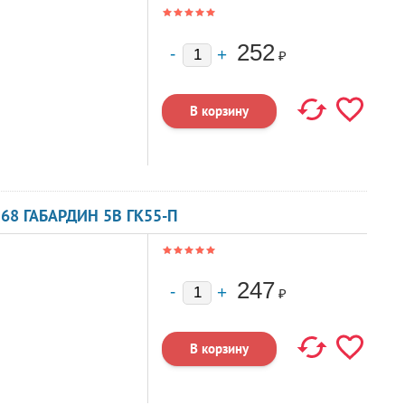
252
₽
368 ГАБАРДИН 5В ГК55-П
247
₽