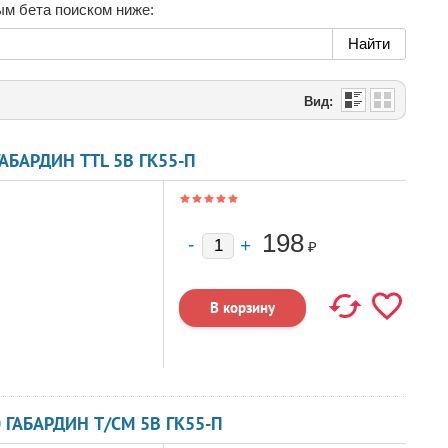
ым бета поиском ниже:
Вид:
ГАБАРДИН TTL 5В ГК55-П
198
₽
0 ГАБАРДИН T/CM 5В ГК55-П