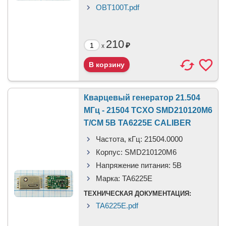
OBT100T.pdf
210
₽
x
Кварцевый генератор 21.504
МГц - 21504 TCXO SMD210120M6
T/CM 5В TA6225E CALIBER
Частота, кГц:
21504.0000
Корпус:
SMD210120M6
Напряжение питания:
5В
Марка:
TA6225E
ТЕХНИЧЕСКАЯ ДОКУМЕНТАЦИЯ:
TA6225E.pdf