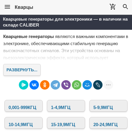
Кварцы
Кварцевые генераторы для электроники — в наличии на
складе CALIBER
Кварцевые генераторы
являются важными компонентами в
электронике, обеспечивающими стабильную генерацию
высокочастотных сигналов. Эти устройства основаны на
пьезоэлектрическом эффекте, который использует
кристаллы кварца для стабилизации частоты. Именно
РАЗВЕРНУТЬ...
кварцевые генераторы обеспечивают точность и
стабильность работы множества электронных приборов, от
микроконтроллеров и вычислительных устройств до
радиопередатчиков и систем связи.
В интернет-магазине
Кварцы
представлен широкий
0,001-999КГЦ
1-4,9МГЦ
5-9,9МГЦ
ассортимент
кварцевых генераторов
для самых различных
приложений. Мы предлагаем устройства с различной
частотой, напряжением питания, корпусом и другими
10-14,9МГЦ
15-19,9МГЦ
20-24,9МГЦ
параметрами, которые подходят для профессиональных и