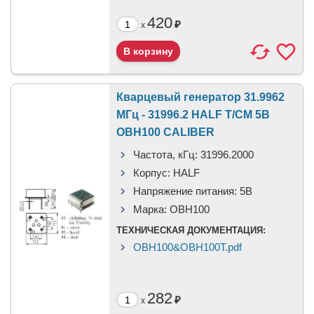
420
₽
x
Кварцевый генератор 31.9962
МГц - 31996.2 HALF T/CM 5В
OBH100 CALIBER
Частота, кГц:
31996.2000
Корпус:
HALF
Напряжение питания:
5В
Марка:
OBH100
ТЕХНИЧЕСКАЯ ДОКУМЕНТАЦИЯ:
OBH100&OBH100T.pdf
282
₽
x