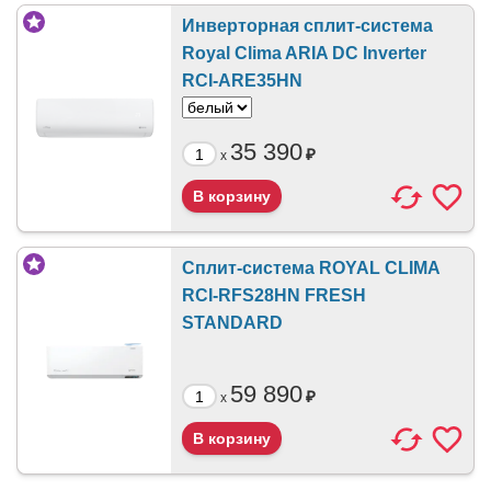
Инверторная сплит-система
Royal Clima ARIA DC Inverter
RCI-ARE35HN
35 390
₽
x
Сплит-система ROYAL CLIMA
RCI-RFS28HN FRESH
STANDARD
59 890
₽
x