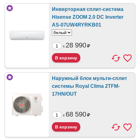
Инверторная сплит-система
Hisense ZOOM 2.0 DC Inverter
AS-07UW4RYRKB01
28 990
₽
x
Наружный блок мульти-сплит
системы Royal Clima 2TFM-
17HN/OUT
68 590
₽
x