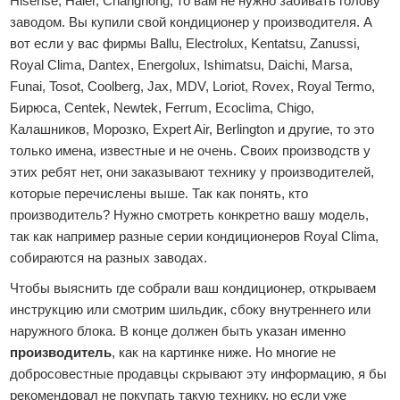
Hisense, Haier, Changhong, то вам не нужно забивать голову
заводом. Вы купили свой кондиционер у производителя. А
вот если у вас фирмы Ballu, Electrolux, Kentatsu, Zanussi,
Royal Clima, Dantex, Energolux, Ishimatsu, Daichi, Marsa,
Funai, Tosot, Coolberg, Jax, MDV, Loriot, Rovex, Royal Termo,
Бирюса, Centek, Newtek, Ferrum, Ecoclima, Chigo,
Калашников, Морозко, Expert Air, Berlington и другие, то это
только имена, известные и не очень. Своих производств у
этих ребят нет, они заказывают технику у производителей,
которые перечислены выше. Так как понять, кто
производитель? Нужно смотреть конкретно вашу модель,
так как например разные серии кондиционеров Royal Clima,
собираются на разных заводах.
Чтобы выяснить где собрали ваш кондиционер, открываем
инструкцию или смотрим шильдик, сбоку внутреннего или
наружного блока. В конце должен быть указан именно
производитель
, как на картинке ниже. Но многие не
добросовестные продавцы скрывают эту информацию, я бы
рекомендовал не покупать такую технику, но если уже